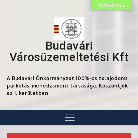
Skip
Translate »
to
content
Budavári
Városüzemeltetési Kft
A Budavári Önkormányzat 100%-os tulajodonú
parkolás-menedzsment társasága. Köszöntjük
az I. kerületben!
Menu