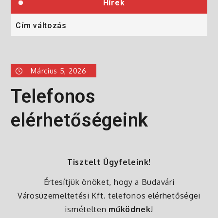
Hírek
Cím változás
S
Március 5, 2026
Telefonos
elérhetőségeink
Tisztelt Ügyfeleink!
Értesítjük önöket, hogy a Budavári
Városüzemeltetési Kft. telefonos elérhetőségei
ismételten
működnek
!